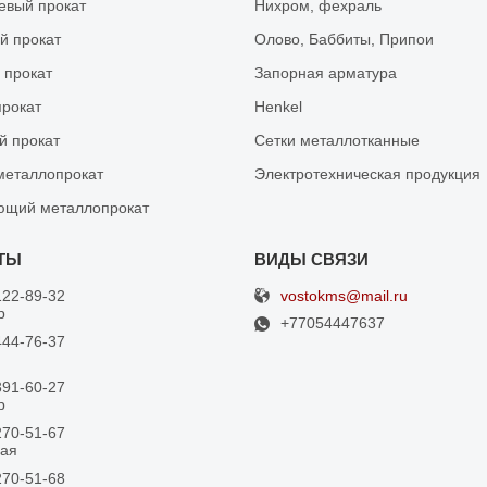
вый прокат
Нихром, фехраль
й прокат
Олово, Баббиты, Припои
 прокат
Запорная арматура
рокат
Henkel
й прокат
Сетки металлотканные
металлопрокат
Электротехническая продукция
ющий металлопрокат
vostokms@mail.ru
122-89-32
р
+77054447637
444-76-37
391-60-27
р
270-51-67
ная
270-51-68