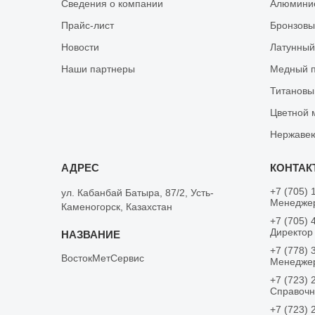
Сведения о компании
Алюминие
Прайс-лист
Бронзовы
Новости
Латунный
Наши партнеры
Медный п
Титановы
Цветной 
Нержаве
+7 (705) 
ул. Кабанбай Батыра, 87/2, Усть-
Менедже
Каменогорск, Казахстан
+7 (705) 
Директор
+7 (778) 
ВостокМетСервис
Менедже
+7 (723) 
Справоч
+7 (723) 