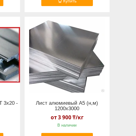
Купить
 3х20 -
Лист алюмиевый А5 (н,м)
1200х3000
от 3 900 ₸/кг
В наличии