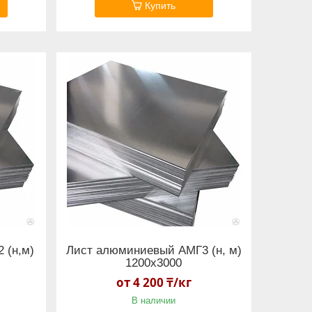
Купить
 (н,м)
Лист алюминиевый АМГ3 (н, м)
1200х3000
от 4 200 ₸/кг
В наличии