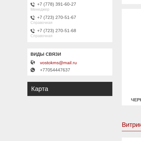
+7 (778) 391-60-27
Менеджер
+7 (723) 270-51-67
Справочная
+7 (723) 270-51-68
Справочная
vostokms@mail.ru
+77054447637
Карта
ЧЕР
Витри