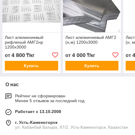
Лист алюминиевый
Лист алюминиевый АМГ2
Лис
рифленый АМГ2нр
(н,м) 1200х3000
(н, 
1200х3000
4 800
4 000
от
₸/кг
от
₸/кг
от
Купить
Купить
О нас
Рейтинг не сформирован
Менее 5 отзывов за последний год
Работает с 13.10.2008
г. Усть-Каменогорск
ул. Кабанбай Батыра, 87/2, Усть-Каменогорск, Казахстан