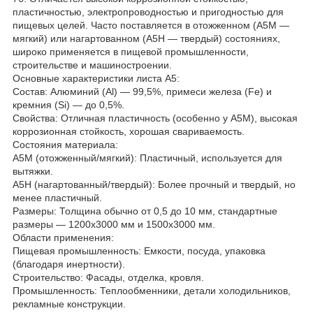
пластичностью, электропроводностью и пригодностью для
пищевых целей. Часто поставляется в отожженном (А5М —
мягкий) или нагартованном (А5Н — твердый) состояниях,
широко применяется в пищевой промышленности,
строительстве и машиностроении.
Основные характеристики листа А5:
Состав: Алюминий (Al) — 99,5%, примеси железа (Fe) и
кремния (Si) — до 0,5%.
Свойства: Отличная пластичность (особенно у А5М), высокая
коррозионная стойкость, хорошая свариваемость.
Состояния материала:
А5М (отожженный/мягкий): Пластичный, используется для
вытяжки.
А5Н (нагартованный/твердый): Более прочный и твердый, но
менее пластичный.
Размеры: Толщина обычно от 0,5 до 10 мм, стандартные
размеры — 1200х3000 мм и 1500х3000 мм.
Области применения:
Пищевая промышленность: Емкости, посуда, упаковка
(благодаря инертности).
Строительство: Фасады, отделка, кровля.
Промышленность: Теплообменники, детали холодильников,
рекламные конструкции.