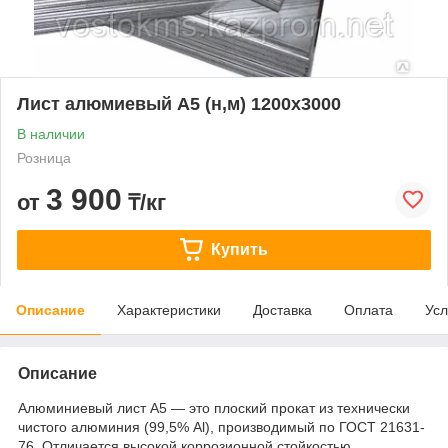
Лист алюмиевый А5 (н,м) 1200х3000
В наличии
Розница
3 900
от
₸/кг
Купить
Описание
Характеристики
Доставка
Оплата
Усл
Описание
Алюминиевый лист А5 — это плоский прокат из технически
чистого алюминия (99,5% Al), производимый по ГОСТ 21631-
76. Отличается высокой коррозионной стойкостью,